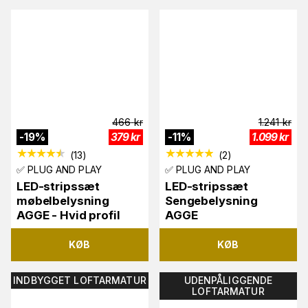
466
kr
1.241
kr
-
19
%
379
kr
-
11
%
1.099
kr
(
13
)
(
2
)
✅ PLUG AND PLAY
✅ PLUG AND PLAY
LED-stripssæt
LED-stripssæt
møbelbelysning
Sengebelysning
AGGE - Hvid profil
AGGE
KØB
KØB
INDBYGGET LOFTARMATUR
UDENPÅLIGGENDE
LOFTARMATUR