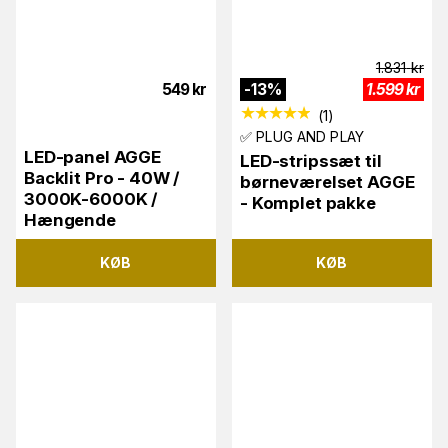
1.831
kr
549
kr
-
13
%
1.599
kr
(
1
)
✅ PLUG AND PLAY
LED-panel AGGE
LED-stripssæt til
Backlit Pro - 40W /
børneværelset AGGE
3000K-6000K /
- Komplet pakke
Hængende
KØB
KØB