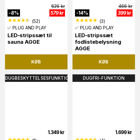
626
kr
466
kr
-
8
%
579
kr
-
14
%
399
kr
(
52
)
(
3
)
✅ PLUG AND PLAY
✅ PLUG AND PLAY
LED-stripssæt til
LED-stripssæt
sauna AGGE
fodlistebelysning
AGGE
KØB
KØB
DUGBESKYTTELSESFUNKTION
DUGFRI-FUNKTION
1.349
kr
1.699
kr