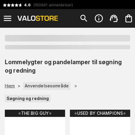
4.6
(
160941
anmeldelser
)
Lommelygter og pandelamper til søgning
og redning
Hjem
>
Anvendelsesområde
>
Søgning og redning
⭐️THE BIG GUY⭐️
⭐️USED BY CHAMPIONS⭐️