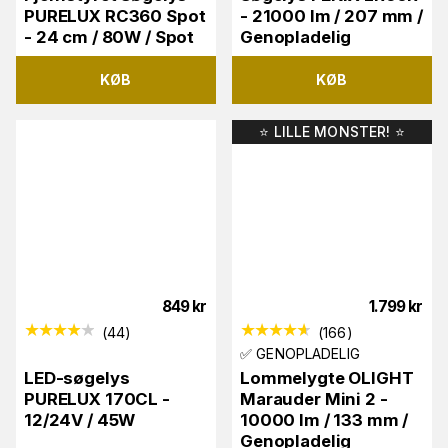
PURELUX RC360 Spot
- 21000 lm / 207 mm /
- 24 cm / 80W / Spot
Genopladelig
KØB
KØB
⭐️ LILLE MONSTER! ⭐️
849
kr
1.799
kr
(
44
)
(
166
)
✅ GENOPLADELIG
LED-søgelys
Lommelygte OLIGHT
PURELUX 170CL -
Marauder Mini 2 -
12/24V / 45W
10000 lm / 133 mm /
Genopladelig