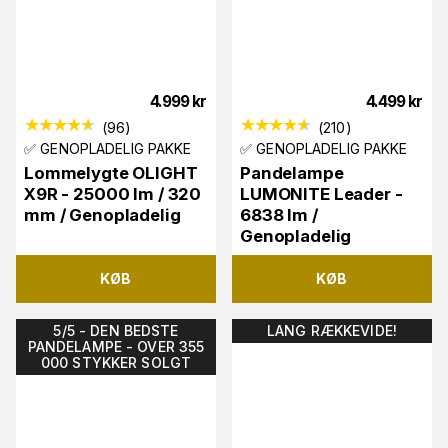
4.999
kr
4.499
kr
(
96
)
(
210
)
✅ GENOPLADELIG PAKKE
✅ GENOPLADELIG PAKKE
Lommelygte OLIGHT
Pandelampe
X9R - 25000 lm / 320
LUMONITE Leader -
mm / Genopladelig
6838 lm /
Genopladelig
KØB
KØB
5/5 - DEN BEDSTE
LANG RÆKKEVIDE!
PANDELAMPE - OVER 355
000 STYKKER SOLGT