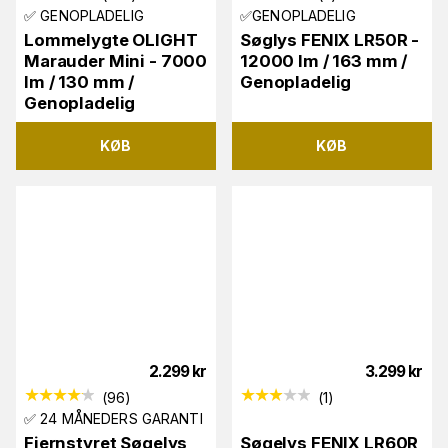
✅ GENOPLADELIG
✅GENOPLADELIG
Lommelygte OLIGHT
Søglys FENIX LR50R -
Marauder Mini - 7000
12000 lm / 163 mm /
lm / 130 mm /
Genopladelig
Genopladelig
KØB
KØB
2.299
kr
3.299
kr
(
96
)
(
1
)
✅ 24 MÅNEDERS GARANTI
Fjernstyret Søgelys
Søgelys FENIX LR60R