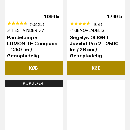
1.099
kr
1.799
kr
(
10425
)
(
104
)
✅ TESTVINDER v.7
✅ GENOPLADELIG
Pandelampe
Søgelys OLIGHT
LUMONITE Compass
Javelot Pro 2 - 2500
- 1250 lm /
lm / 26 cm /
Genopladelig
Genopladelig
KØB
KØB
POPULÆR!