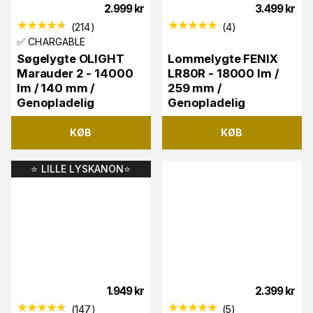
2.999
kr
3.499
kr
(
214
)
(
4
)
✅ CHARGABLE
Søgelygte OLIGHT
Lommelygte FENIX
Marauder 2 - 14000
LR80R - 18000 lm /
lm / 140 mm /
259 mm /
Genopladelig
Genopladelig
KØB
KØB
⭐️ LILLE LYSKANON⭐️
1.949
kr
2.399
kr
(
147
)
(
5
)