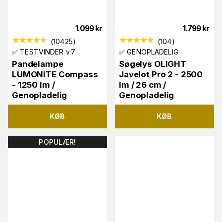
1.099
kr
1.799
kr
(
10425
)
(
104
)
✅ TESTVINDER v.7
✅ GENOPLADELIG
Pandelampe
Søgelys OLIGHT
LUMONITE Compass
Javelot Pro 2 - 2500
- 1250 lm /
lm / 26 cm /
Genopladelig
Genopladelig
KØB
KØB
POPULÆR!