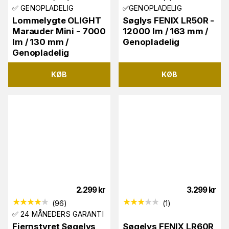
✅ GENOPLADELIG
✅GENOPLADELIG
Lommelygte OLIGHT
Søglys FENIX LR50R -
Marauder Mini - 7000
12000 lm / 163 mm /
lm / 130 mm /
Genopladelig
Genopladelig
KØB
KØB
2.299
kr
3.299
kr
(
96
)
(
1
)
✅ 24 MÅNEDERS GARANTI
Fjernstyret Søgelys
Søgelys FENIX LR60R