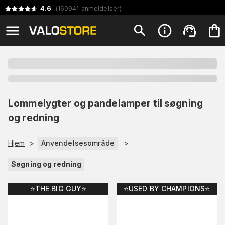
4.6
(
160941
anmeldelser
)
Lommelygter og pandelamper til søgning
og redning
Hjem
>
Anvendelsesområde
>
Søgning og redning
⭐️THE BIG GUY⭐️
⭐️USED BY CHAMPIONS⭐️