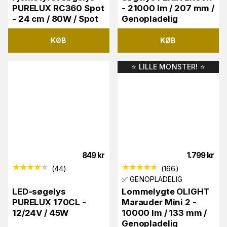
PURELUX RC360 Spot
- 21000 lm / 207 mm /
- 24 cm / 80W / Spot
Genopladelig
KØB
KØB
⭐️ LILLE MONSTER! ⭐️
849
kr
1.799
kr
(
44
)
(
166
)
✅ GENOPLADELIG
LED-søgelys
Lommelygte OLIGHT
PURELUX 170CL -
Marauder Mini 2 -
12/24V / 45W
10000 lm / 133 mm /
Genopladelig