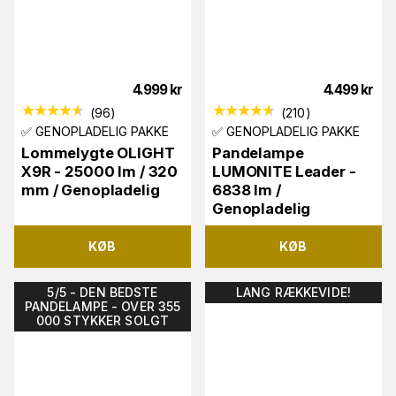
4.999
kr
4.499
kr
(
96
)
(
210
)
✅ GENOPLADELIG PAKKE
✅ GENOPLADELIG PAKKE
Lommelygte OLIGHT
Pandelampe
X9R - 25000 lm / 320
LUMONITE Leader -
mm / Genopladelig
6838 lm /
Genopladelig
KØB
KØB
5/5 - DEN BEDSTE
LANG RÆKKEVIDE!
PANDELAMPE - OVER 355
000 STYKKER SOLGT