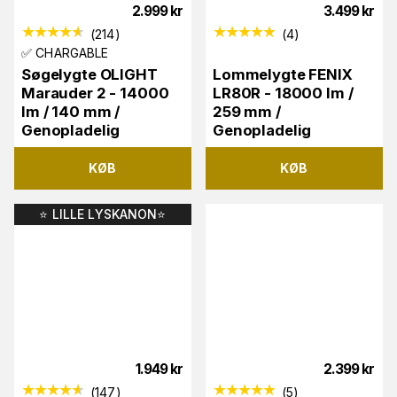
2.999
kr
3.499
kr
(
214
)
(
4
)
✅ CHARGABLE
Søgelygte OLIGHT
Lommelygte FENIX
Marauder 2 - 14000
LR80R - 18000 lm /
lm / 140 mm /
259 mm /
Genopladelig
Genopladelig
KØB
KØB
⭐️ LILLE LYSKANON⭐️
1.949
kr
2.399
kr
(
147
)
(
5
)