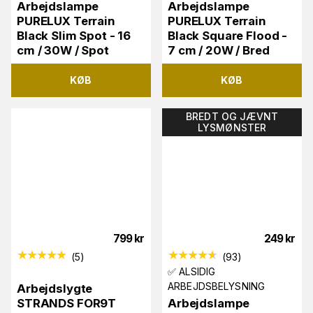
Arbejdslampe
Arbejdslampe
PURELUX Terrain
PURELUX Terrain
Black Slim Spot - 16
Black Square Flood -
cm / 30W / Spot
7 cm / 20W / Bred
KØB
KØB
BREDT OG JÆVNT
LYSMØNSTER
799
kr
249
kr
(
5
)
(
93
)
✅ ALSIDIG
ARBEJDSBELYSNING
Arbejdslygte
STRANDS FOR9T
Arbejdslampe