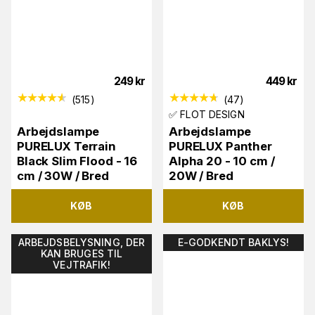
249
kr
449
kr
(
515
)
(
47
)
✅ FLOT DESIGN
Arbejdslampe
Arbejdslampe
PURELUX Terrain
PURELUX Panther
Black Slim Flood - 16
Alpha 20 - 10 cm /
cm / 30W / Bred
20W / Bred
KØB
KØB
ARBEJDSBELYSNING, DER
E-GODKENDT BAKLYS!
KAN BRUGES TIL
VEJTRAFIK!