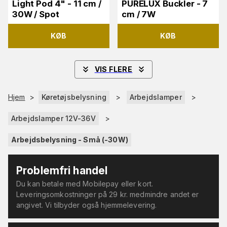
Light Pod 4" - 11 cm /
PURELUX Buckler - 7
30W / Spot
cm / 7W
KØB
KØB
VIS FLERE
Hjem
>
Køretøjsbelysning
>
Arbejdslamper
>
Arbejdslamper 12V-36V
>
Arbejdsbelysning - Små (-30W)
Problemfri handel
Du kan betale med Mobilepay eller kort.
Leveringsomkostninger på 29 kr. medmindre andet er
angivet. Vi tilbyder også hjemmelevering.