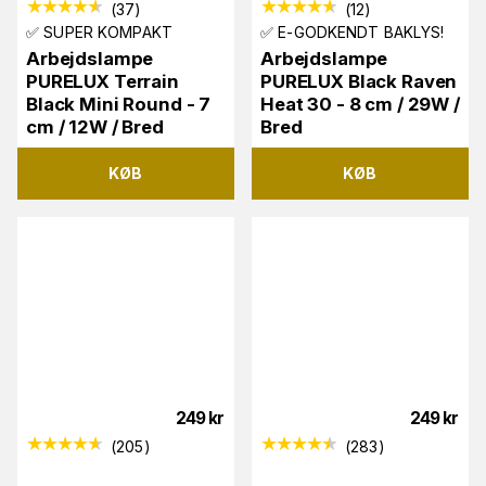
(
37
)
(
12
)
✅ SUPER KOMPAKT
✅ E-GODKENDT BAKLYS!
Arbejdslampe
Arbejdslampe
PURELUX Terrain
PURELUX Black Raven
Black Mini Round - 7
Heat 30 - 8 cm / 29W /
cm / 12W / Bred
Bred
KØB
KØB
249
kr
249
kr
(
205
)
(
283
)