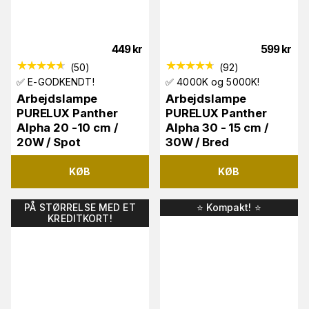
449
kr
599
kr
(
50
)
(
92
)
✅ E-GODKENDT!
✅ 4000K og 5000K!
Arbejdslampe
Arbejdslampe
PURELUX Panther
PURELUX Panther
Alpha 20 -10 cm /
Alpha 30 - 15 cm /
20W / Spot
30W / Bred
KØB
KØB
PÅ STØRRELSE MED ET
⭐️ Kompakt! ⭐️
KREDITKORT!