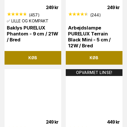
249
kr
249
kr
(
457
)
(
244
)
✅ LILLE OG KOMPAKT
Baklys PURELUX
Arbejdslampe
Phantom - 9 cm / 21W
PURELUX Terrain
/ Bred
Black Mini - 5 cm /
12W / Bred
KØB
KØB
OPVARMET LINSE!
249
kr
449
kr