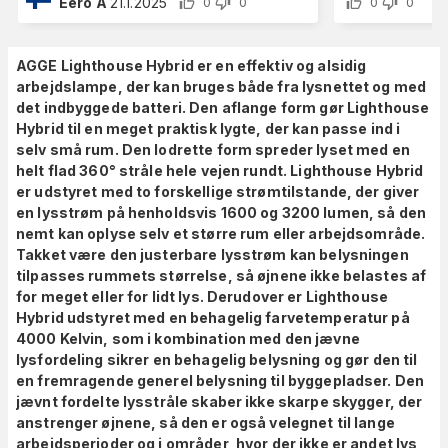
Eero A
21.1.2025
0
0
0
0
AGGE Lighthouse Hybrid er en effektiv og alsidig
arbejdslampe, der kan bruges både fra lysnettet og med
det indbyggede batteri. Den aflange form gør Lighthouse
Hybrid til en meget praktisk lygte, der kan passe ind i
selv små rum. Den lodrette form spreder lyset med en
helt flad 360° stråle hele vejen rundt. Lighthouse Hybrid
er udstyret med to forskellige strømtilstande, der giver
en lysstrøm på henholdsvis 1600 og 3200 lumen, så den
nemt kan oplyse selv et større rum eller arbejdsområde.
Takket være den justerbare lysstrøm kan belysningen
tilpasses rummets størrelse, så øjnene ikke belastes af
for meget eller for lidt lys. Derudover er Lighthouse
Hybrid udstyret med en behagelig farvetemperatur på
4000 Kelvin, som i kombination med den jævne
lysfordeling sikrer en behagelig belysning og gør den til
en fremragende generel belysning til byggepladser. Den
jævnt fordelte lysstråle skaber ikke skarpe skygger, der
anstrenger øjnene, så den er også velegnet til lange
arbejdsperioder og i områder, hvor der ikke er andet lys