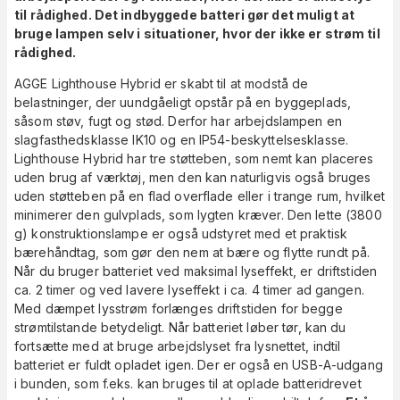
til rådighed. Det indbyggede batteri gør det muligt at
bruge lampen selv i situationer, hvor der ikke er strøm til
rådighed.
AGGE Lighthouse Hybrid er skabt til at modstå de
belastninger, der uundgåeligt opstår på en byggeplads,
såsom støv, fugt og stød. Derfor har arbejdslampen en
slagfasthedsklasse IK10 og en IP54-beskyttelsesklasse.
Lighthouse Hybrid har tre støtteben, som nemt kan placeres
uden brug af værktøj, men den kan naturligvis også bruges
uden støtteben på en flad overflade eller i trange rum, hvilket
minimerer den gulvplads, som lygten kræver. Den lette (3800
g) konstruktionslampe er også udstyret med et praktisk
bærehåndtag, som gør den nem at bære og flytte rundt på.
Når du bruger batteriet ved maksimal lyseffekt, er driftstiden
ca. 2 timer og ved lavere lyseffekt i ca. 4 timer ad gangen.
Med dæmpet lysstrøm forlænges driftstiden for begge
strømtilstande betydeligt. Når batteriet løber tør, kan du
fortsætte med at bruge arbejdslyset fra lysnettet, indtil
batteriet er fuldt opladet igen. Der er også en USB-A-udgang
i bunden, som f.eks. kan bruges til at oplade batteridrevet