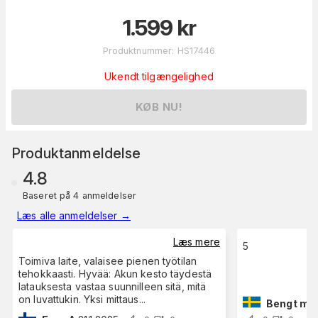
1.599
kr
Produktnummer
:
HS17446
Ukendt tilgængelighed
KØB NU!
Produktanmeldelse
4.8
Baseret på 4 anmeldelser
Læs alle anmeldelser
→
Læs mere
5
Toimiva laite, valaisee pienen työtilan
tehokkaasti. Hyvää: Akun kesto täydestä
latauksesta vastaa suunnilleen sitä, mitä
on luvattukin. Yksi mittaus
...
Bengt ma