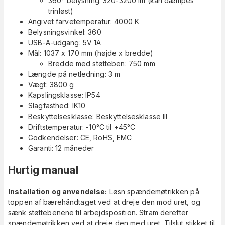
360° belysning: 320-3200 lm (kan dæmpes
trinløst)
Angivet farvetemperatur: 4000 K
Belysningsvinkel: 360
USB-A-udgang: 5V 1A
Mål: 1037 x 170 mm (højde x bredde)
Bredde med støtteben: 750 mm
Længde på netledning: 3 m
Vægt: 3800 g
Kapslingsklasse: IP54
Slagfasthed: IK10
Beskyttelsesklasse: Beskyttelsesklasse III
Driftstemperatur: -10°C til +45°C
Godkendelser: CE, RoHS, EMC
Garanti: 12 måneder
Hurtig manual
Installation og anvendelse:
Løsn spændemøtrikken på
toppen af bærehåndtaget ved at dreje den mod uret, og
sænk støttebenene til arbejdsposition. Stram derefter
spændemøtrikken ved at dreje den med uret. Tilslut stikket til