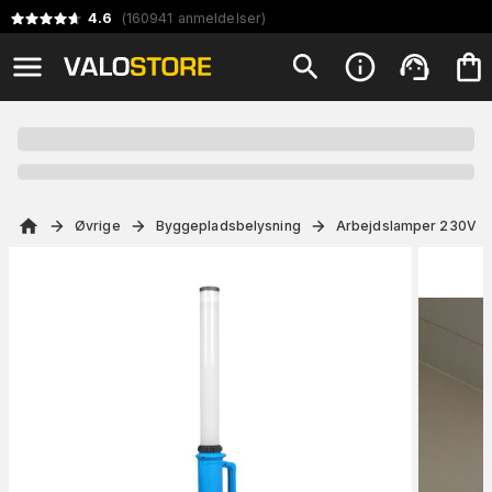
4.6
(
160941
anmeldelser
)
Øvrige
Byggepladsbelysning
Arbejdslamper 230V