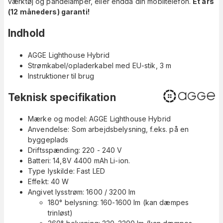
værktøj og pandelamper, eller endda din mobiltelefon.
Et års
(12 måneders) garanti!
Indhold
AGGE Lighthouse Hybrid
Strømkabel/opladerkabel med EU-stik, 3 m
Instruktioner til brug
Teknisk specifikation
Mærke og model: AGGE Lighthouse Hybrid
Anvendelse: Som arbejdsbelysning, f.eks. på en
byggeplads
Driftsspænding: 220 - 240 V
Batteri: 14,8V 4400 mAh Li-ion.
Type lyskilde: Fast LED
Effekt: 40 W
Angivet lysstrøm: 1600 / 3200 lm
180° belysning: 160-1600 lm (kan dæmpes
trinløst)