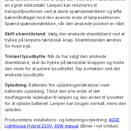
en egnet stikkontakt. Lampen kan returneres til
transportpositionen ved at løsne spændemøtrikken og løfte
bærehåndtaget mod den øverste ende af lampesektionen.
Spænd spændemøtrikken, når den ønskede position er nået.
Skift strømtilstand:
Vælg den ønskede strømtilstand ved at
trykke på lampens tænd/sluk-knap. Strømtilstanden ændres
for hvert tryk.
Trinløst lysudbytte:
Når du har valgt den ønskede
strømtilstand, skal du trykke på tænd/sluk-knappen og holde
den nede for at justere lysudbyttet. Slip kontakten ved det
ønskede lysudbytte.
Opladning:
Batteriets fire opladningsindikatorer viser
batteriets opladning. Tilslut den ene ende af det
medfølgende ladekabel til lampen og den anden til lysnettet
for at oplade batteriet. Lampen kan bruges normalt, mens den
oplades.
Producentens installations- og betjeningsvejledning:
AGGE
Lighthouse Hybrid 230V, 40W manual
(åbner i nyt vindue).