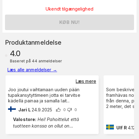
Ukendt tilgængelighed
KØB NU!
Produktanmeldelse
4.0
Baseret på 44 anmeldelser
Læs alle anmeldelser
→
Læs mere
Joo joutui vaihtamaan uuden pään
Som beskriven,
tupakansytyttimeen jotta ei tarvitse
framhävas nog h
kädellä painaa ja samalla lait
...
från denna, på 
2 meter, det s
Jari L
24.9.2025
0
0
Valostore
:
Hei! Pahoittelut että
tuotteen kanssa on ollut on
...
Ulf R
4.12.