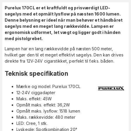
Purelux 170CL er et kraftfuldt og prisværdigt LED-
søgelys med et opmålt lysflow på næsten 1600 lumen.
Denne belysning er ideel når man behøver et håndbåret
søgelys med en meget lang rækkevidde. Lampen er
ergonomisk udformet, let vægt og ligger godt i hånden
med pistolgrebet.
Lampen har en lang rækkevidde på næsten 500 meter,
hvilket gør den til et meget effektivt søgelys. Den kan drives
direkte fra 12V-24V cigarstikket, perfekt til f.eks. båden.
Teknisk specifikation
Mærke og model:
Purelux 170CL
12-24V ciggadapter
Maks. effekt: 45W
Opmålt maks. effekt: 36,2W
Opmålt maks. lysflow: 1518 lumen
Maks. rækkevidde: 480 meter
LED: Cree, 1 stk.
Lyskegle: Spotkombination 20°