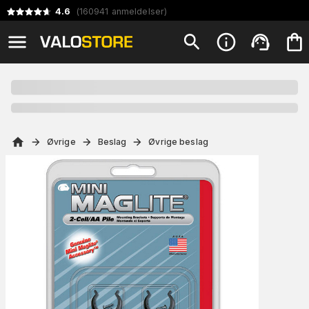
4.6
(
160941
anmeldelser
)
Øvrige
Beslag
Øvrige beslag