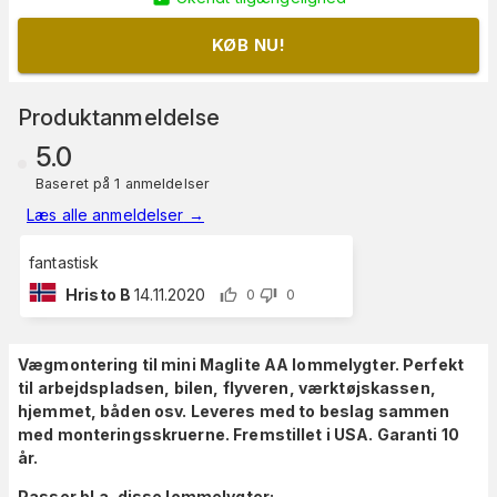
KØB NU!
Produktanmeldelse
5.0
Baseret på 1 anmeldelser
Læs alle anmeldelser
→
fantastisk
Hristo B
14.11.2020
0
0
Vægmontering til mini Maglite AA lommelygter. Perfekt
til arbejdspladsen, bilen, flyveren, værktøjskassen,
hjemmet, båden osv. Leveres med to beslag sammen
med monteringsskruerne. Fremstillet i USA. Garanti 10
år.
Passer bl.a. disse lommelygter: