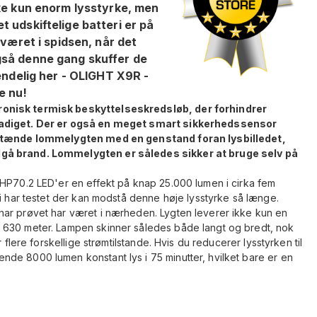
kke kun enorm lysstyrke, men
 udskiftelige batteri er på
 været i spidsen, når det
gså denne gang skuffer de
endelig her - OLIGHT X9R -
ge nu!
ronisk termisk beskyttelseskredsløb, der forhindrer
skadiget. Der er også en meget smart sikkerhedssensor
ld tænde lommelygten med en genstand foran lysbilledet,
gå brand. Lommelygten er således sikker at bruge selv på
XHP70.2 LED'er en effekt på knap 25.000 lumen i cirka fem
vi har testet der kan modstå denne høje lysstyrke så længe.
ar prøvet har været i nærheden. Lygten leverer ikke kun en
 630 meter. Lampen skinner således både langt og bredt, nok
 flere forskellige strømtilstande. Hvis du reducerer lysstyrken til
de 8000 lumen konstant lys i 75 minutter, hvilket bare er en