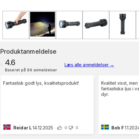
Produktanmeldelse
4.6
Læs alle anmeldelser
→
Baseret på 96 anmeldelser
Fantastisk godt lys, kvalitetsprodukt!
Kvalitet visst, men
fantastiska ljus i v
dyr.
Reidar L
14.12.2025
Bob F
1.1.202
0
0