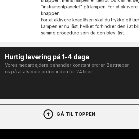
knappen, mens lampen er tændt. Du kan let se, 
"instrumentpanelet" på lampen. For at aktivere 
knappen.
For at aktivere knaplåsen skal du trykke på t
Lampen er nu låst, hvilket forhindrer den i at 
samme procedure som da den blev låst.
Hurtig levering på 1-4 dage
Vores medarbejdere behandler konstant ordrer. Bestræber
os på at afsende ordrer inden for 24 timer
GÅ TIL TOPPEN