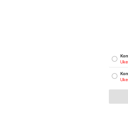
Kom
Uke
Kom
Uke