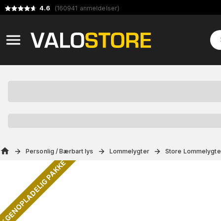
4.6
(
160941
anmeldelser
)
Personlig / Bærbart lys
Lommelygter
Store Lommelygte
✅ GENOPLADELIG PAKKE