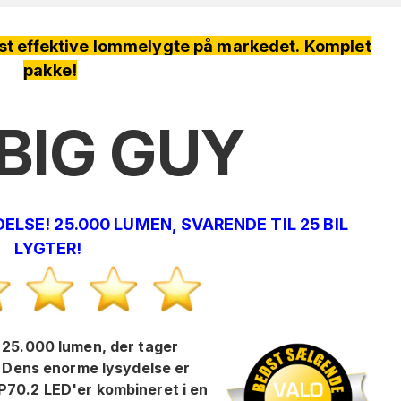
å markedet. Komplet
pakke!
BIG GUY
LSE! 25.000 LUMEN, SVARENDE TIL 25 BIL
LYGTER!
 25.000 lumen, der tager
u. Dens enorme lysydelse er
P70.2 LED'er kombineret i en