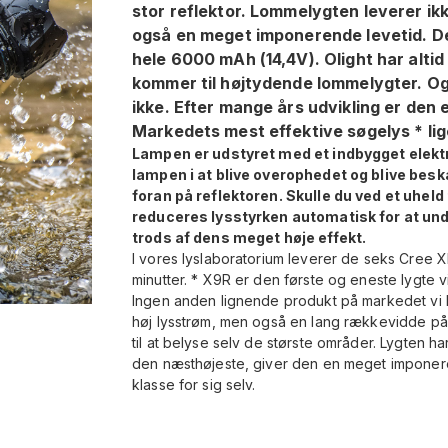
stor reflektor. Lommelygten leverer i
også en meget imponerende levetid. Det
hele 6000 mAh (14,4V). Olight har altid
kommer til højtydende lommelygter. O
ikke. Efter mange års udvikling er den 
Markedets mest effektive søgelys * li
Lampen er udstyret med et indbygget elekt
lampen i at blive overophedet og blive be
foran på reflektoren. Skulle du ved et uhe
reduceres lysstyrken automatisk for at und
trods af dens meget høje effekt.
I vores lyslaboratorium leverer de seks Cree 
minutter. * X9R er den første og eneste lygte 
Ingen anden lignende produkt på markedet vi h
høj lysstrøm, men også en lang rækkevidde på
til at belyse selv de største områder. Lygten har
den næsthøjeste, giver den en meget imponeren
klasse for sig selv.