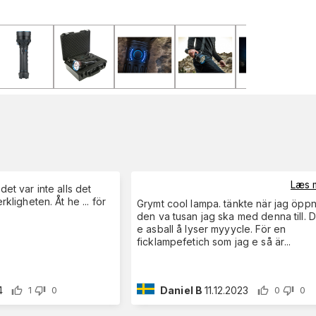
Læs 
 det var inte alls det
erkligheten. Åt he ... för
Grymt cool lampa. tänkte när jag öppnade
den va tusan jag ska med denna till. Den
e asball å lyser myyycle. För en
ficklampefetich som jag e så är
...
4
Daniel B
11.12.2023
1
0
0
0