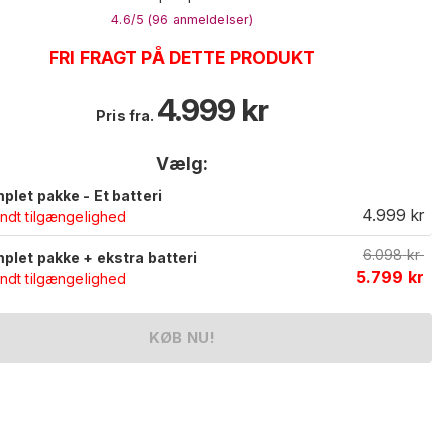
4.6
/5 (
96
anmeldelser
)
FRI FRAGT PÅ DETTE PRODUKT
4.999
kr
Pris fra.
Vælg:
plet pakke - Et batteri
4.999
kr
ndt tilgængelighed
6.098
kr
plet pakke + ekstra batteri
5.799
kr
ndt tilgængelighed
KØB NU!