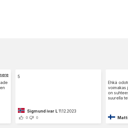
mere
5
Ehkä odotu
voimakas j
on suhtees
suurella te
Sigmund ivar L
11.12.2023
Matt
0
0