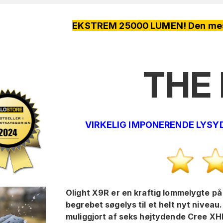
EKSTREM 25000 LUMEN! Den mest effektive lommelygte p
THE 
VIRKELIG IMPONERENDE LYSYDE
Olight X9R er en kraftig lommelygte på
begrebet søgelys til et helt nyt nivea
muliggjort af seks højtydende Cree XH