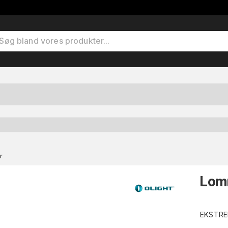
r
Lom
EKSTREM 250