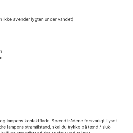
an ikke avender lygten under vandet)
in
in
 og lampens kontaktflade. Spænd trådene forsvarligt. Lyset
re lampens strømtilstand, skal du trykke på tænd / sluk-