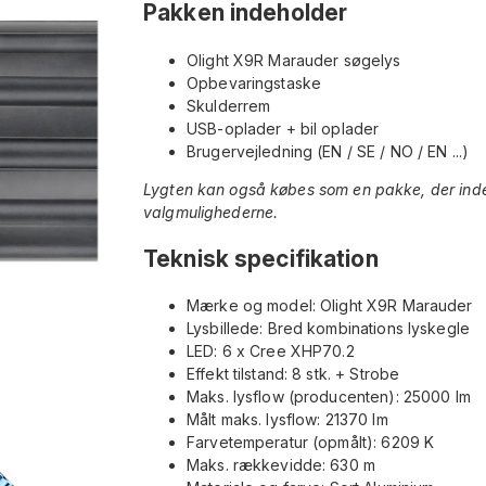
Pakken indeholder
Olight X9R Marauder søgelys
Opbevaringstaske
Skulderrem
USB-oplader + bil oplader
Brugervejledning (EN / SE / NO / EN ...)
Lygten kan også købes som en pakke, der indeh
valgmulighederne.
Teknisk specifikation
Mærke og model: Olight X9R Marauder
Lysbillede: Bred kombinations lyskegle
LED: 6 x Cree XHP70.2
Effekt tilstand: 8 stk. + Strobe
Maks. lysflow (producenten): 25000 lm
Målt maks. lysflow: 21370 lm
Farvetemperatur (opmålt): 6209 K
Maks. rækkevidde: 630 m