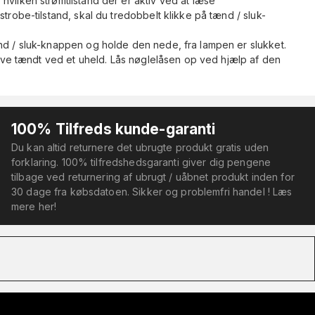
hvilken strømtilstand der er aktiv ved at læse
strobe-tilstand, skal du tredobbelt klikke på tænd / sluk-
ænd / sluk-knappen og holde den nede, fra lampen er slukket.
blive tændt ved et uheld. Lås nøglelåsen op ved hjælp af den
100% Tilfreds kunde-garanti
Du kan altid returnere det ubrugte produkt gratis uden
forklaring. 100% tilfredshedsgaranti giver dig pengene
tilbage ved returnering af ubrugt / uåbnet produkt inden for
30 dage fra købsdatoen. Sikker og problemfri handel ! Læs
mere her!