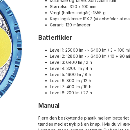
Materiale og farve: Sort Aluminium
Størrelse: 320 x 100 mm
Vægt (batteri indgår): 1855 g
Kapslingsklasse: IPX7 (vi anbefaler at m
Garanti: 120 måneder
Batteritider
Level 1: 25000 lm -> 6400 lm / 3 + 100 m
Level 2: 12800 lm -> 6400 lm / 10 + 90 m
Level 3: 6400 lm / 2 h
Level 4: 3200 lm / 4 h
Level 5: 1600 lm / 8 h
Level 6: 800 lm / 12 h
Level 7: 400 lm / 19 h
Level 8: 200 lm / 27 h
Manual
Fjern den beskyttende plastik mellem batteriet
tændes med et tryk på en knap. Hvis du vil ænd