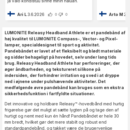
ja valo kohdistuu sinne mihin haluan.
Ari L
3.6.2026
Arto M
20
0
0
LUMONITE Releasy Headband Athlete er et pandebånd af
høj kvalitet til LUMONITE Compass-, Vector- og Pixel-
lamper, specialdesignet til sport og aktivitet.
Pandebåndet er lavet af et fleksibelt og blødt materiale
og sidder behageligt på hovedet, selv under lang tids
brug. Releasy Headband Athlete har perforeringer, der
øger åndbarheden, og tekstureret silikone på
indersiden, der forhindrer irritation og sved i at dryppe
ned i øjnene under pulshævende aktiviteter. Det
medfølgende øvre pandebånd kan bruges som en ekstra
sikkerhedsfunktion i fartfyldte situationer.
Det innovative og holdbare Releasy™-hovedbånd med hurtig
frigørelse gør det muligt at sætte lygten på og tage den af
hurtigt og nemt med kun én hånd! Pandebåndet er hele 30
mm bredt, hvilket gør det mere stabilt og robust end
standardpandebånd, og takket være de brugervenlige