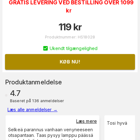
GRATIS LEVERING VED BESTILLING OVER 1099
kr
119
kr
Produktnummer
:
HS18028
Ukendt tilgængelighed
KØB NU!
Produktanmeldelse
4.7
Baseret på 136 anmeldelser
Læs alle anmeldelser
→
Læs mere
Tosi hyvä
Selkeä parannus vanhaan venyneeseen
otsapantaan. Taas pysyy lamppu päässä