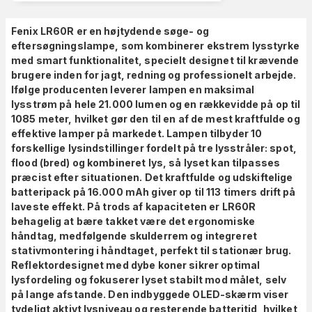
Fenix LR60R er en højtydende søge- og
eftersøgningslampe, som kombinerer ekstrem lysstyrke
med smart funktionalitet, specielt designet til krævende
brugere inden for jagt, redning og professionelt arbejde.
Ifølge producenten leverer lampen en maksimal
lysstrøm på hele 21.000 lumen og en rækkevidde på op til
1085 meter, hvilket gør den til en af de mest kraftfulde og
effektive lamper på markedet. Lampen tilbyder 10
forskellige lysindstillinger fordelt på tre lysstråler: spot,
flood (bred) og kombineret lys, så lyset kan tilpasses
præcist efter situationen. Det kraftfulde og udskiftelige
batteripack på 16.000 mAh giver op til 113 timers drift på
laveste effekt. På trods af kapaciteten er LR60R
behagelig at bære takket være det ergonomiske
håndtag, medfølgende skulderrem og integreret
stativmontering i håndtaget, perfekt til stationær brug.
Reflektordesignet med dybe koner sikrer optimal
lysfordeling og fokuserer lyset stabilt mod målet, selv
på lange afstande. Den indbyggede OLED-skærm viser
tydeligt aktivt lysniveau og resterende batteritid, hvilket