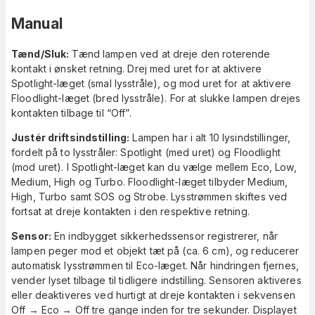
Manual
Tænd/Sluk:
Tænd lampen ved at dreje den roterende
kontakt i ønsket retning. Drej med uret for at aktivere
Spotlight-læget (smal lysstråle), og mod uret for at aktivere
Floodlight-læget (bred lysstråle). For at slukke lampen drejes
kontakten tilbage til “Off”.
Justér driftsindstilling:
Lampen har i alt 10 lysindstillinger,
fordelt på to lysstråler: Spotlight (med uret) og Floodlight
(mod uret). I Spotlight-læget kan du vælge mellem Eco, Low,
Medium, High og Turbo. Floodlight-læget tilbyder Medium,
High, Turbo samt SOS og Strobe. Lysstrømmen skiftes ved
fortsat at dreje kontakten i den respektive retning.
Sensor:
En indbygget sikkerhedssensor registrerer, når
lampen peger mod et objekt tæt på (ca. 6 cm), og reducerer
automatisk lysstrømmen til Eco-læget. Når hindringen fjernes,
vender lyset tilbage til tidligere indstilling. Sensoren aktiveres
eller deaktiveres ved hurtigt at dreje kontakten i sekvensen
Off → Eco → Off tre gange inden for tre sekunder. Displayet