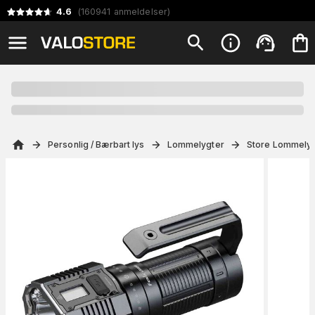
4.6
(
160941
anmeldelser
)
Personlig / Bærbart lys
Lommelygter
Store Lommelyg