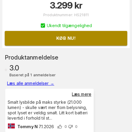
3.299
kr
Produktnummer
:
HS21811
Ukendt tilgængelighed
KØB NU!
Produktanmeldelse
3.0
Baseret på 1 anmeldelser
Læs alle anmeldelser
→
Læs mere
Smalt lysbilde på maks styrke (21.000
lumen) - skulle vært mer flom belysning,
spot lyset er veldig smalt. Litt kort batteri
levertid i forhold til st
...
Tommy N
7.1.2026
0
0