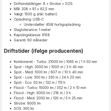
Driftsindstillinger: 8 + Strobe + SOS
Mål: 208 × 91 × 62,5 mm
Vægt: 1500 g (inkl. batteri)
Opladning: USB-C
Understøtter 45W hurtigopladning
Slagtolerance: 1 meter
Kapslingsklasse: IP68
Garanti: 60 måneder
Driftstider (ifølge producenten)
Kombineret - Turbo: 21000 lm / 1085 m / 1 h 50 min
Spot - High: 3000 lm / 1000 m / 3 h 45 min
Spot - Med: 1000 lm / 607 m / 10 h 40 min
Spot - Low: 300 lm / 330 m / 24 h 20 min
Spot - Eco: 50 lm / 132 m / 113 h
Flood - Turbo: 15000 lm / 352 m / 2 h 10 min
Flood - High: 6000 lm / 218 m / 3 h
Flood - Med: 2000 lm / 126 m / 5 h 25 min
Strobe: 9000 lm
SOS: 300 lm