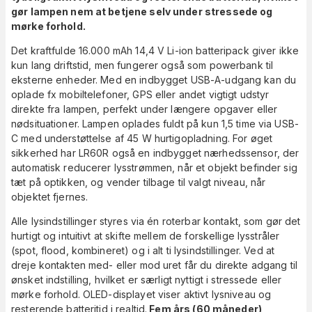
gør lampen nem at betjene selv under stressede og
mørke forhold.
Det kraftfulde 16.000 mAh 14,4 V Li-ion batteripack giver ikke
kun lang driftstid, men fungerer også som powerbank til
eksterne enheder. Med en indbygget USB-A-udgang kan du
oplade fx mobiltelefoner, GPS eller andet vigtigt udstyr
direkte fra lampen, perfekt under længere opgaver eller
nødsituationer. Lampen oplades fuldt på kun 1,5 time via USB-
C med understøttelse af 45 W hurtigopladning. For øget
sikkerhed har LR60R også en indbygget nærhedssensor, der
automatisk reducerer lysstrømmen, når et objekt befinder sig
tæt på optikken, og vender tilbage til valgt niveau, når
objektet fjernes.
Alle lysindstillinger styres via én roterbar kontakt, som gør det
hurtigt og intuitivt at skifte mellem de forskellige lysstråler
(spot, flood, kombineret) og i alt ti lysindstillinger. Ved at
dreje kontakten med- eller mod uret får du direkte adgang til
ønsket indstilling, hvilket er særligt nyttigt i stressede eller
mørke forhold. OLED-displayet viser aktivt lysniveau og
resterende batteritid i realtid.
Fem års (60 måneder)